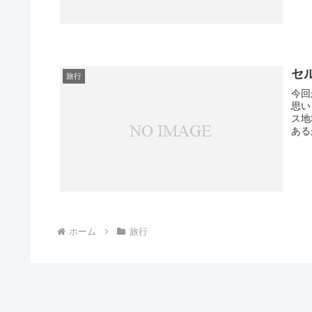
セ
旅行
今回
思い
ス地
ある
ホーム
旅行