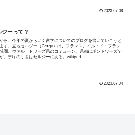
2023.07.08
ルジーって？
から、今年の夏からいく留学についてのブログを書いていこうと
ます。立地セルジー（Cergy）は、フランス、イル・ド・フラン
域圏、ヴァル＝ドワーズ県のコミューン。県都はポントワーズで
が、県庁の庁舎はセルジーにある。wikiped...
2023.07.04